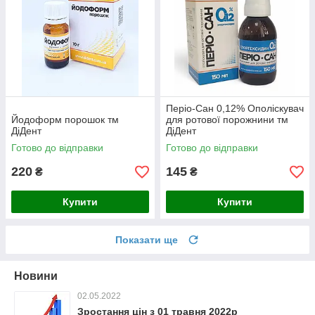
Періо-Сан 0,12% Ополіскувач
Йодоформ порошок тм
для ротової порожнини тм
ДіДент
ДіДент
Готово до відправки
Готово до відправки
220
145
₴
₴
Купити
Купити
Показати ще
Новини
02.05.2022
Зростання цін з 01 травня 2022р