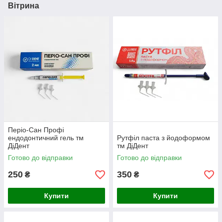
Вітрина
Періо-Сан Профі
ендодонтичний гель тм
Рутфіл паста з йодоформом
ДіДент
тм ДіДент
Готово до відправки
Готово до відправки
250
350
₴
₴
Купити
Купити