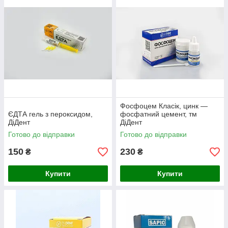
Фосфоцем Класік, цинк —
ЄДТА гель з пероксидом,
фосфатний цемент, тм
ДіДент
ДіДент
Готово до відправки
Готово до відправки
150
230
₴
₴
Купити
Купити