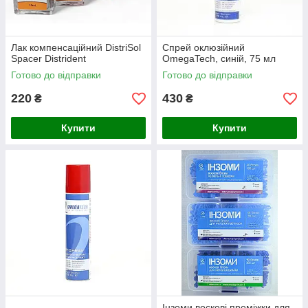
Лак компенсаційний DistriSol
Спрей оклюзійний
Spacer Distrident
OmegaTech, синій, 75 мл
Готово до відправки
Готово до відправки
220
430
₴
₴
Купити
Купити
Інзоми воскові проміжки для