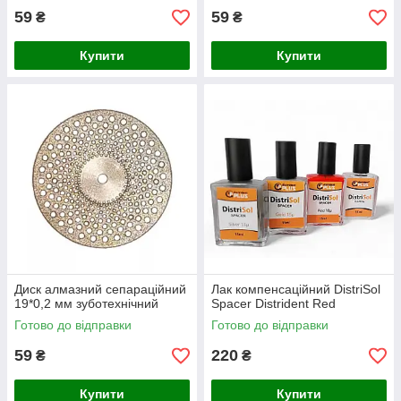
59
59
₴
₴
Купити
Купити
Диск алмазний сепараційний
Лак компенсаційний DistriSol
19*0,2 мм зуботехнічний
Spacer Distrident Red
Готово до відправки
Готово до відправки
59
220
₴
₴
Купити
Купити