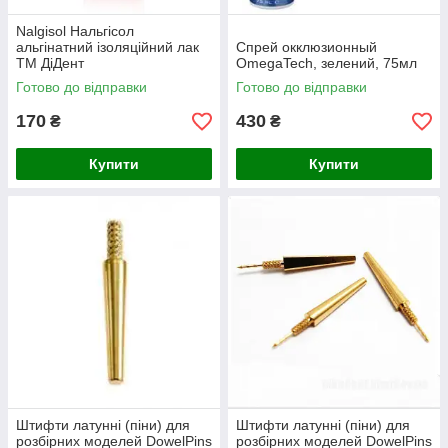
Nalgisol Нальгісол
альгінатний ізоляційний лак
Спрей окклюзионный
ТМ ДіДент
OmegaTech, зелений, 75мл
Готово до відправки
Готово до відправки
170
430
₴
₴
Купити
Купити
Штифти латунні (піни) для
Штифти латунні (піни) для
розбірних моделей DowelPins
розбірних моделей DowelPins