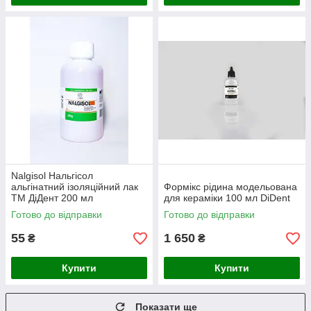
Nalgisol Нальгісол
альгінатний ізоляційний лак
Формікс рідина модельована
ТМ ДіДент 200 мл
для кераміки 100 мл DiDent
Готово до відправки
Готово до відправки
55
1 650
₴
₴
Купити
Купити
Показати ще