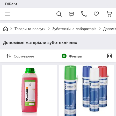
DiDent
Товари та послуги
Зуботехнічна лабораторія
Допомі
Допоміжні матеріали зуботехнічних
Сортування
0
Фільтри