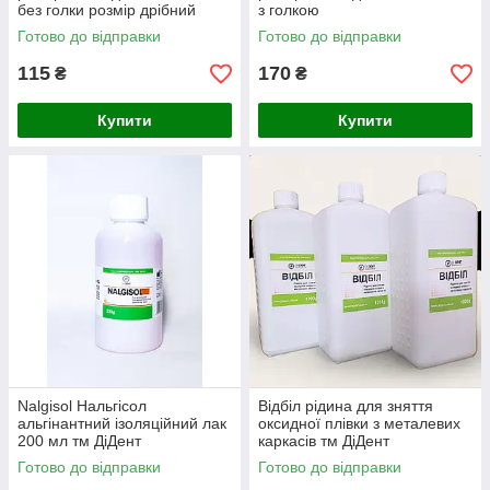
без голки розмір дрібний
з голкою
Готово до відправки
Готово до відправки
115
170
₴
₴
Купити
Купити
Nalgisol Нальгісол
Відбіл рідина для зняття
альгінантний ізоляційний лак
оксидної плівки з металевих
200 мл тм ДіДент
каркасів тм ДіДент
Готово до відправки
Готово до відправки