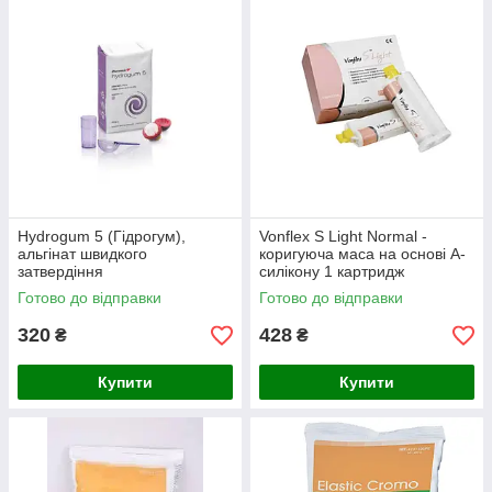
Hydrogum 5 (Гідрогум),
Vonflex S Light Normal -
альгінат швидкого
коригуюча маса на основі А-
затвердіння
силікону 1 картридж
Готово до відправки
Готово до відправки
320
428
₴
₴
Купити
Купити