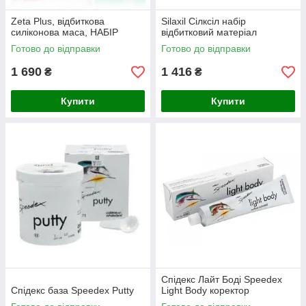
Zeta Plus, відбиткова
Silaxil Сілксіл набір
силіконова маса, НАБІР
відбитковий матеріал
Готово до відправки
Готово до відправки
1 690
1 416
₴
₴
Купити
Купити
Спідекс Лайт Боді Speedex
Спідекс база Speedex Putty
Light Body коректор