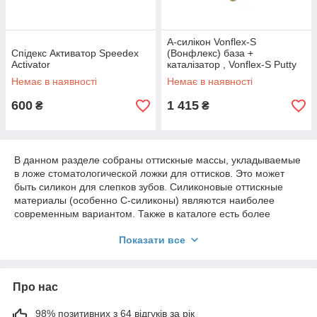
A-силікон Vonflex-S
Спідекс Активатор Speedex
(Вонфлекс) база +
Activator
каталізатор , Vonflex-S Putty
VERICOM
Немає в наявності
Немає в наявності
600
1 415
₴
₴
В данном разделе собраны оттискные массы, укладываемые
в ложе стоматологической ложки для оттисков. Это может
быть силикон для слепков зубов. Силиконовые оттискные
материалы (особенно С-силиконы) являются наиболее
современным вариантом. Также в каталоге есть более
старые расходники. Например, альгинатные оттискные
Показати все
материалы, а также термопластические смеси.
Приобрести товары для ортопедии можно, как оптом, так и в
розницу. Будем рады сотрудничеству с владельцами
Про нас
небольших стоматологических кабинетов, а также
представителями крупных клиник.
98% позитивних з 64 відгуків за рік