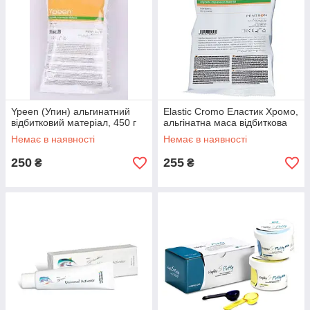
Ypeen (Упин) альгинатний
Elastic Cromo Еластик Хромо,
відбитковий матеріал, 450 г
альгінатна маса відбиткова
Немає в наявності
Немає в наявності
250
255
₴
₴