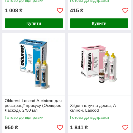
Готово до відправки
Готово до відправки
1 008
415
₴
₴
Купити
Купити
Oklurest Lascod А-сілікон для
реєстрації прикусу (Оклюрест
Xilgum штучна десна, А-
Ласкод), 2*50 мл
сілікон, Lascod
Готово до відправки
Готово до відправки
950
1 841
₴
₴