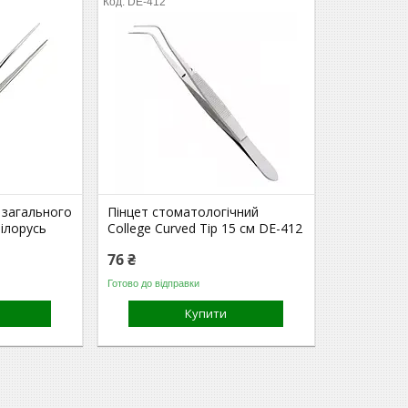
DE-412
 загального
Пінцет стоматологічний
ілорусь
College Curved Tip 15 см DE-412
76 ₴
Готово до відправки
Купити