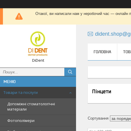
Отакої, ви написали нам у неробочий час — онлайн пі
dident.shop@g
ГОЛОВНА
ТОВ
DiDent
Пінцети
Товари та послуги
Допоміжні стоматологічні
матеріали
Фотополімери