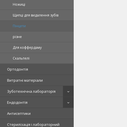
Ножиці
Щипці для видалення зубів
Пінцети
різне
Для коффердаму
Скальпелі
Ортодонтія
Витратні матеріали
Зуботехнічна лабораторія
Ендодонтія
Антисептики
Стерилізація і лабораторний