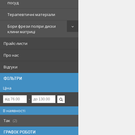
посуд
Терапевтичні матеріали
Бори фрези поліри диски
клини матриці
Прайс-листи
Про нас
Відгуки
ФІЛЬТРИ
Ціна
В наявності
Так
2
ГРАФІК РОБОТИ