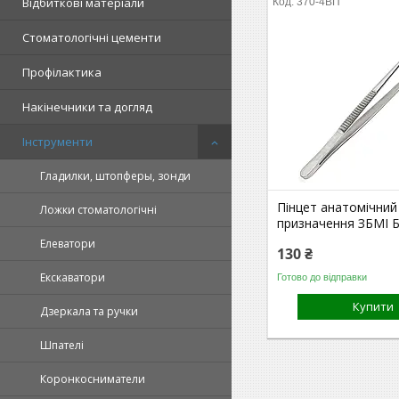
Відбиткові матеріали
370-4ВП
Стоматологічні цементи
Профілактика
Накінечники та догляд
Інструменти
Гладилки, штопферы, зонди
Пінцет анатомічний
Ложки стоматологічні
призначення ЗБМІ Б
Елеватори
130 ₴
Екскаватори
Готово до відправки
Купити
Дзеркала та ручки
Шпателі
Коронкосниматели