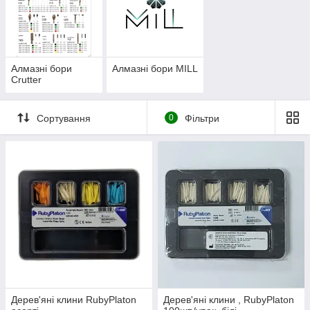
Алмазні бори
Алмазні бори MILL
Crutter
Сортування
0
Фільтри
Дерев'яні клини RubyPlaton
Дерев'яні клини , RubyPlaton