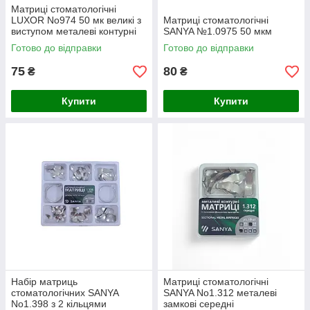
Матриці стоматологічні
LUXOR No974 50 мк великі з
Матриці стоматологічні
виступом металеві контурні
SANYA №1.0975 50 мкм
секційні
Готово до відправки
Готово до відправки
75
80
₴
₴
Купити
Купити
Набір матриць
Матриці стоматологічні
стоматологічних SANYA
SANYA No1.312 металеві
No1.398 з 2 кільцями
замкові середні