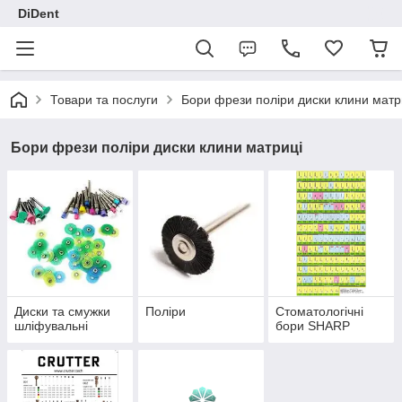
DiDent
Товари та послуги
Бори фрези поліри диски клини матр
Бори фрези поліри диски клини матриці
Диски та смужки
Поліри
Стоматологічні
шліфувальні
бори SHARP