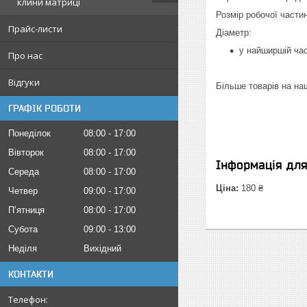
клини матриці
Розмір робочої части
Прайс-листи
Діаметр:
у найширшій ча
Про нас
Відгуки
Більше товарів на на
ГРАФІК РОБОТИ
Понеділок
08:00
17:00
Вівторок
08:00
17:00
Інформація дл
Середа
08:00
17:00
Ціна:
180 ₴
Четвер
09:00
17:00
Пʼятниця
08:00
17:00
Субота
09:00
13:00
Неділя
Вихідний
КОНТАКТИ