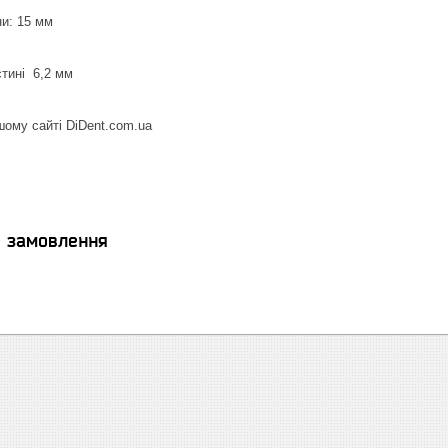
ни: 15 мм
стині 6,2 мм
шому сайті DiDent.com.ua
я замовлення