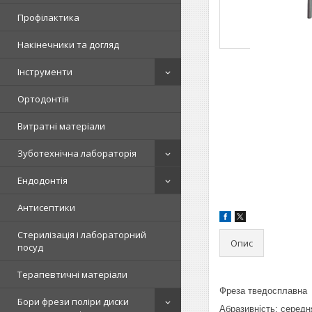
Профілактика
Накінечники та догляд
Інструменти
Ортодонтія
Витратні матеріали
Зуботехнічна лабораторія
Ендодонтія
Антисептики
Стерилізація і лабораторний
Опис
посуд
Терапевтичні матеріали
Фреза тведосплавна
Бори фрези поліри диски
Абразивність: середн