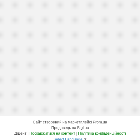
Сайт створений на маркетплейсі
Prom.ua
Продавець на Bigl.ua
ДіДент |
Поскаржитися на контент
|
Політика конфіденційності
Select Language
▼