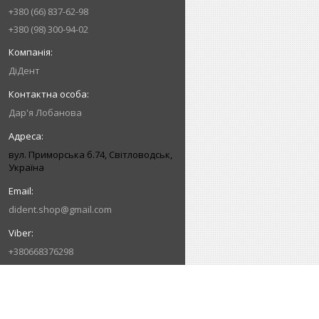
+380 (66) 837-62-98
+380 (98) 300-94-02
ДіДент
Дар'я Лобанова
вул. Приморська б.74, Світловодськ,
Україна
dident.shop@gmail.com
+380668376298