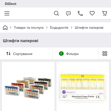
DiDent
Товари та послуги
Ендодонтія
Штифти паперові
Штифти паперові
Сортування
0
Фільтри