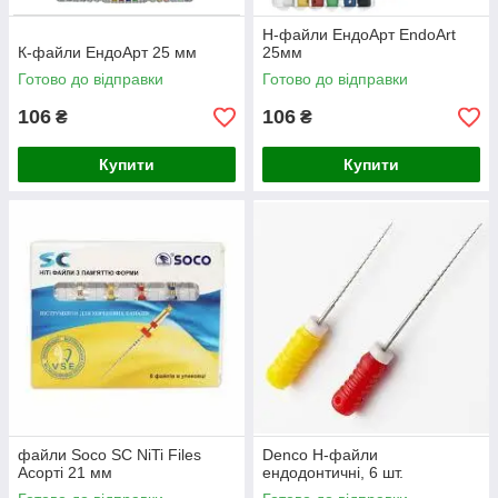
Н-файли ЕндоАрт EndoArt
К-файли ЕндоАрт 25 мм
25мм
Готово до відправки
Готово до відправки
106
106
₴
₴
Купити
Купити
файли Soco SC NiTi Files
Denco H-файли
Асорті 21 мм
ендодонтичні, 6 шт.