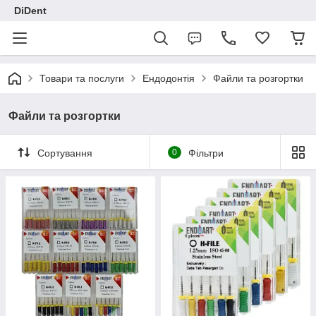
DiDent
Товари та послуги
Ендодонтія
Файли та розгортки
Файли та розгортки
Сортування
0
Фільтри