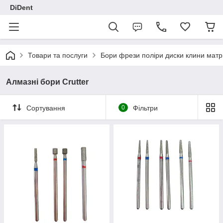
DiDent
Товари та послуги
Бори фрези поліри диски клини матр
Алмазні бори Crutter
Сортування
0
Фільтри