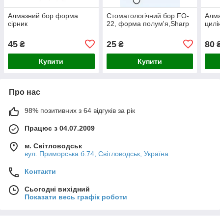
Алмазний бор форма
Стоматологічний бор FO-
Алм
сірник
22, форма полум'я,Sharp
цилі
45
25
80
₴
₴
Купити
Купити
Про нас
98% позитивних з 64 відгуків за рік
Працює з 04.07.2009
м. Світловодськ
вул. Приморська б.74, Світловодськ, Україна
Контакти
Сьогодні вихідний
Показати весь графік роботи