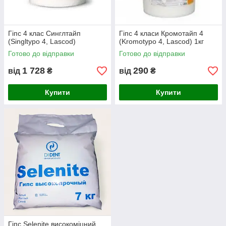
Гіпс 4 клас Синглтайп
Гіпс 4 класи Кромотайп 4
(Singltypo 4, Lascod)
(Kromotypo 4, Lascod) 1кг
Готово до відправки
Готово до відправки
1 728
290
від
₴
від
₴
Купити
Купити
Гіпс Selenite високоміцний