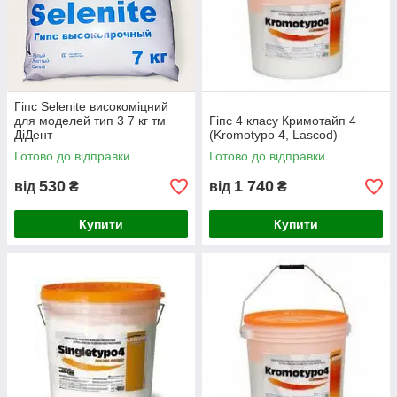
Гіпс Selenite високоміцний
для моделей тип 3 7 кг тм
Гіпс 4 класу Кримотайп 4
ДіДент
(Kromotypo 4, Lascod)
Готово до відправки
Готово до відправки
530
1 740
від
₴
від
₴
Купити
Купити