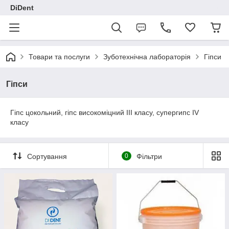
DiDent
Товари та послуги
Зуботехнічна лабораторія
Гіпси
Гіпси
Гіпс цокольний, гіпс високоміцний III класу, супергипс IV
класу
Сортування
0
Фільтри