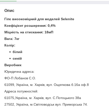
Опис
Гіпс високоміцний для моделей Selenite
Коефіцієнт розширення: 0,4%
Міцність на стискання: 18мП
Вага: 7кг
Колір:
білий
синій
Виробник
Юридична адреса:
ФО-П Лобанов С.О.
61099, Україна, м. Харків, вул. Ощепкова б.16а оф.8
Адреса потужностей:
61075,Україна, м. Харків, вул. С.Потоцького 38а
27502, Україна, м.Світловодськ вул. Приморська 74.