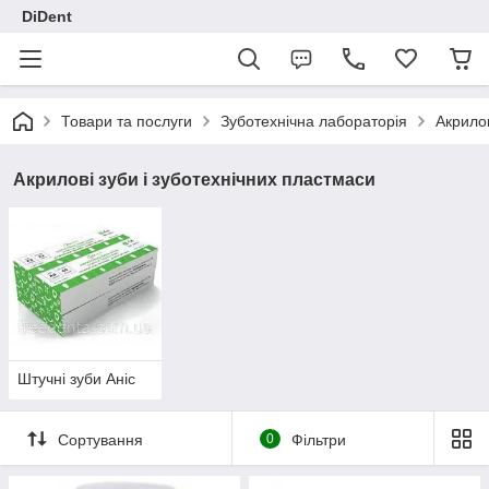
DiDent
Товари та послуги
Зуботехнічна лабораторія
Акрилов
Акрилові зуби і зуботехнічних пластмаси
Штучні зуби Аніс
Сортування
0
Фільтри