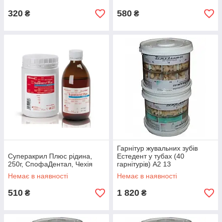
320
580
₴
₴
Гарнітур жувальних зубів
Суперакрил Плюс рідина,
Естедент у тубах (40
250г, СпофаДентал, Чехія
гарнітурів) А2 13
Немає в наявності
Немає в наявності
510
1 820
₴
₴