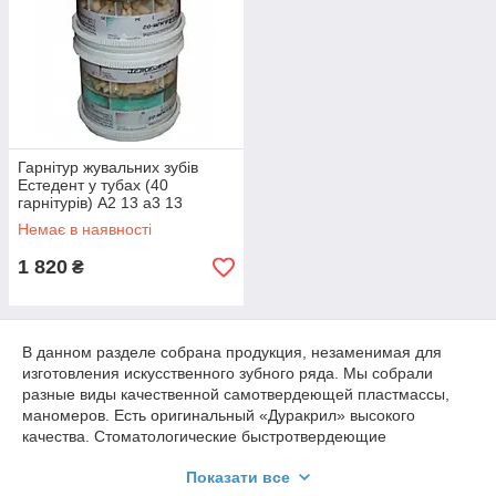
Гарнітур жувальних зубів
Естедент у тубах (40
гарнітурів) А2 13 а3 13
Немає в наявності
1 820
₴
В данном разделе собрана продукция, незаменимая для
изготовления искусственного зубного ряда. Мы собрали
разные виды качественной самотвердеющей пластмассы,
маномеров. Есть оригинальный «Дуракрил» высокого
качества. Стоматологические быстротвердеющие
пластмассы холодного отверждения, купить которые
Показати все
предлагает наша компания, являются основой пластика для