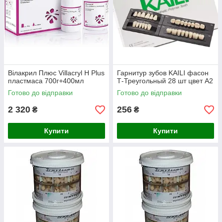
Вілакрил Плюс Villacryl H Plus
Гарнитур зубов KAILI фасон
пластмаса 700г+400мл
Т-Треугольный 28 шт цвет А2
Готово до відправки
Готово до відправки
2 320
256
₴
₴
Купити
Купити