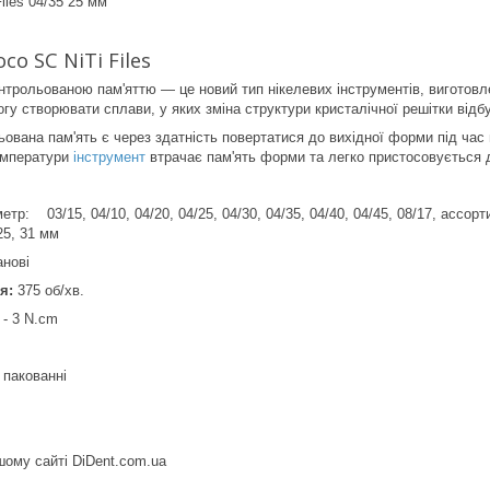
iles 04/35 25 мм
co SC NiTi Files
рольованою пам'яттю — це новий тип нікелевих інструментів, виготовл
огу створювати сплави, у яких зміна структури кристалічної решітки відб
ьована пам'ять є через здатність повертатися до вихідної форми під час 
температури
інструмент
втрачає пам'ять форми та легко пристосовується д
етр: 03/15, 04/10, 04/20, 04/25, 04/30, 04/35, 04/40, 04/45, 08/17, ассорт
5, 31 мм
анові
я:
375 об/хв.
 - 3 N.cm
 пакованні
шому сайті DiDent.com.ua