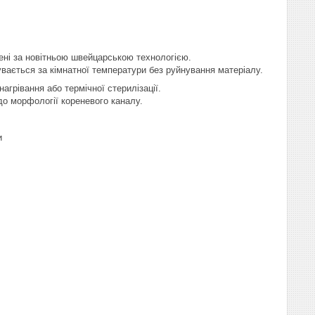
ені за новітньою швейцарською технологією.
увається за кімнатної температури без руйнування матеріалу.
нагрівання або термічної стерилізації.
о морфології кореневого каналу.
и