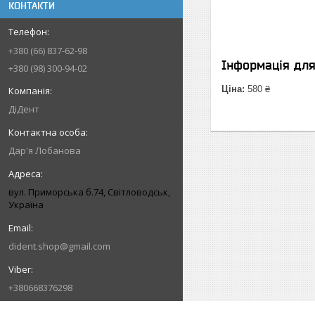
КОНТАКТИ
+380 (66) 837-62-98
Інформація дл
+380 (98) 300-94-02
Ціна:
580 ₴
ДіДент
Дар'я Лобанова
вул. Приморська б.74, Світловодськ,
Україна
dident.shop@gmail.com
+380668376298