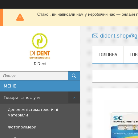
Отакої, ви написали нам у неробочий час — онлайн пі
dident.shop@g
ГОЛОВНА
ТОВ
DiDent
Товари та послуги
Допоміжні стоматологічні
матеріали
Фотополімери