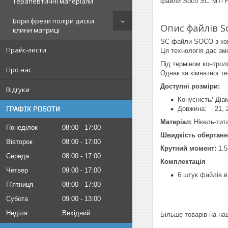
Терапевтичні матеріали
файли Soco SC NiTi F
Бори фрези поліри диски
Опис файлів So
клини матриці
SC файли SOCO з конт
Прайс-листи
Ця технологія дає зм
Під терміном контрол
Про нас
Однак за кімнатної 
Доступні розміри:
Відгуки
Конусність/ Діам
ГРАФІК РОБОТИ
Довжина: 21, 2
Матеріал:
Нікель-тит
Понеділок
08:00
17:00
Швидкість обертанн
Вівторок
08:00
17:00
Крутний момент:
1.5
Середа
08:00
17:00
Комплектація
Четвер
09:00
17:00
6 штук файлів в
Пʼятниця
08:00
17:00
Субота
09:00
13:00
Неділя
Вихідний
Більше товарів на на