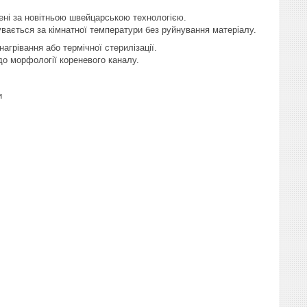
ені за новітньою швейцарською технологією.
увається за кімнатної температури без руйнування матеріалу.
нагрівання або термічної стерилізації.
о морфології кореневого каналу.
и