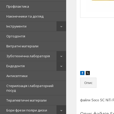
Профілактика
Накінечники та догляд
Інструменти
Ортодонтія
Витратні матеріали
Зуботехнічна лабораторія
Ендодонтія
Антисептики
Опис
Стерилізація і лабораторний
посуд
Терапевтичні матеріали
файли Soco SC NiTi F
Бори фрези поліри диски
Опис файлів So