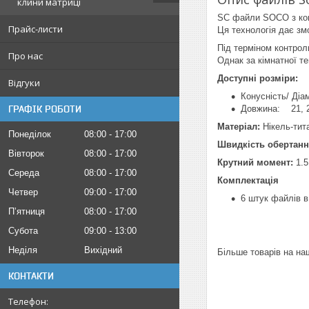
клини матриці
SC файли SOCO з конт
Прайс-листи
Ця технологія дає зм
Під терміном контрол
Про нас
Однак за кімнатної 
Доступні розміри:
Відгуки
Конусність/ Діам
ГРАФІК РОБОТИ
Довжина: 21, 2
Матеріал:
Нікель-тит
Понеділок
08:00
17:00
Швидкість обертанн
Вівторок
08:00
17:00
Крутний момент:
1.5
Середа
08:00
17:00
Комплектація
Четвер
09:00
17:00
6 штук файлів в
Пʼятниця
08:00
17:00
Субота
09:00
13:00
Неділя
Вихідний
Більше товарів на на
КОНТАКТИ