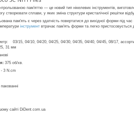
рольованою пам'яттю — це новий тип нікелевих інструментів, виготовл
огу створювати сплави, у яких зміна структури кристалічної решітки відб
ьована пам'ять є через здатність повертатися до вихідної форми під час 
температури
інструмент
втрачає пам'ять форми та легко пристосовується д
етр: 03/15, 04/10, 04/20, 04/25, 04/30, 04/35, 04/40, 04/45, 08/17, ассорт
5, 31 мм
анові
я:
375 об/хв.
 - 3 N.cm
 пакованні
шому сайті DiDent.com.ua