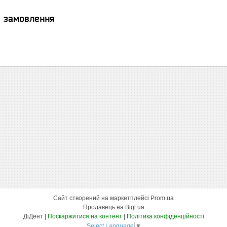
я замовлення
Сайт створений на маркетплейсі
Prom.ua
Продавець на Bigl.ua
ДіДент |
Поскаржитися на контент
|
Політика конфіденційності
Select Language
▼