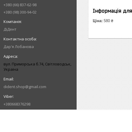
+380 (66) 837-62-98
Інформація дл
+380 (98) 300-94-02
Ціна:
580 ₴
ДіДент
Дар'я Лобанова
вул. Приморська б.74, Світловодськ,
Україна
dident.shop@gmail.com
+380668376298