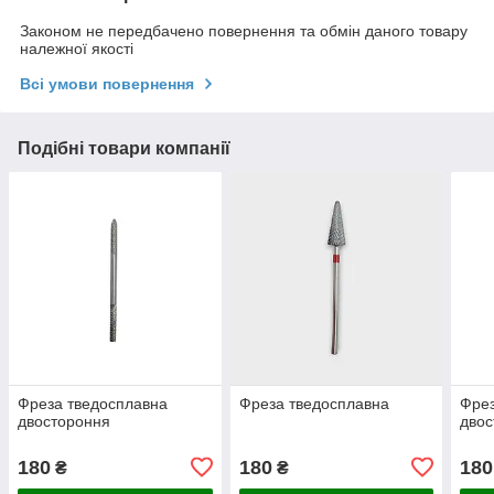
Законом не передбачено повернення та обмін даного товару
належної якості
Всі умови повернення
Подібні товари компанії
Фреза тведосплавна
Фреза тведосплавна
Фрез
двостороння
двос
180
180
180
₴
₴