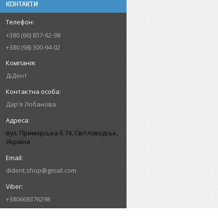
КОНТАКТИ
+380 (66) 837-62-98
+380 (98) 300-94-02
ДіДент
Дар'я Лобанова
вул. Приморська б.74, Світловодськ,
Україна
dident.shop@gmail.com
+380668376298