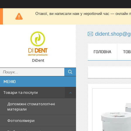
Отакої, ви написали нам у неробочий час — онлайн пі
dident.shop@g
ГОЛОВНА
ТОВ
DiDent
Товари та послуги
Допоміжні стоматологічні
матеріали
Фотополімери