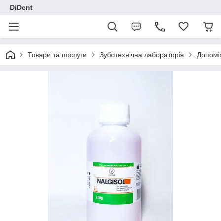
DiDent
Товари та послуги
Зуботехнічна лабораторія
Допомі