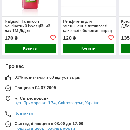
Nalgisol Нальгісол
Реліф-гель для
Крез
альгінатний ізоляційний
зменьшення чутливості
ДіДе
лак ТМ ДіДент
слизової оболонки шприц
5мл, тм ДіДент
170
120
135
₴
₴
Купити
Купити
Про нас
98% позитивних з 63 відгуків за рік
Працює з 04.07.2009
м. Світловодськ
вул. Приморська б.74, Світловодськ, Україна
Контакти
Сьогодні працює з 08:00 до 17:00
Показати весь графік роботи