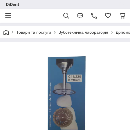
DiDent
Товари та послуги
Зуботехнічна лабораторія
Допомі