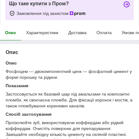
Що таке купити з Пром?
Замовлення під захистом
Опис
Характеристики
Доставка
Оплата
Умови п
Опис
Опис
Фосфоцем — двокомпонентний цинк — фосфатний цемент у
формі порошку та рідини.
Показання
Застосовується як базовий шар під амальгами та композитні
пломби, як своєчасна пломба. Для фіксації коронок і мостів, а
також пломбування кореневих каналів.
Спосіб застосування
Проізолюйте зуб, використовуючи коффердам або рідкий
коффердам. Очистіть поверхню для препарування.
Замішайте необхідну кількість цементу на скляній пластині.