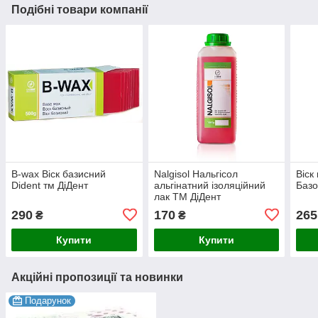
Подібні товари компанії
B-wax Віск базисний
Nalgisol Нальгісол
Віск
Dident тм ДіДент
альгінатний ізоляційний
Базо
лак ТМ ДіДент
290
170
265
₴
₴
Купити
Купити
Акційні пропозиції та новинки
Подарунок