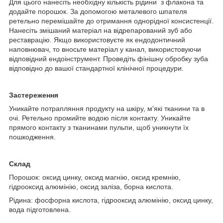
Для цього нанесіть необхідну кількість рідини з флакона та
додайте порошок. За допомогою металевого шпателя
ретельно перемішайте до отримання однорідної консистенції.
Нанесіть змішаний матеріал на відрепарований зуб або
реставрацію. Якщо використовуєте як ендодонтичний
наповнювач, то вносьте матеріал у канал, використовуючи
відповідний ендоінструмент. Проведіть фінішну обробку зуба
відповідно до вашої стандартної клінічної процедури.
Застереження
Уникайте потрапляння продукту на шкіру, м'які тканини та в
очі. Ретельно промийте водою після контакту. Уникайте
прямого контакту з тканинами пульпи, щоб уникнути їх
пошкодження.
Склад
Порошок: оксид цинку, оксид магнію, оксид кремнію,
гідрооксид алюмінію, оксид заліза, борна кислота.
Рідина: фосфорна кислота, гідрооксид алюмінію, оксид цинку,
вода підготовлена.