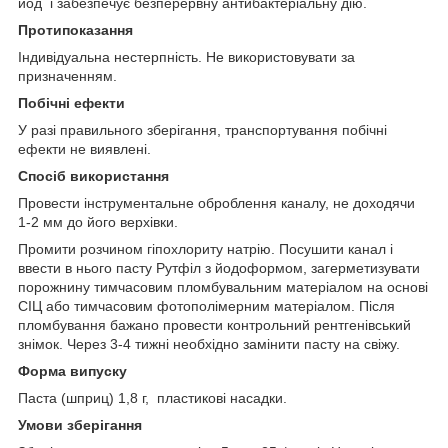
йод і забезпечує безперервну антибактеріальну дію.
Протипоказання
Індивідуальна нестерпність. Не використовувати за
призначенням.
Побічні ефекти
У разі правильного зберігання, транспортування побічні
ефекти не виявлені.
Спосіб використання
Провести інструментальне оброблення каналу, не доходячи
1-2 мм до його верхівки.
Промити розчином гіпохлориту натрію. Посушити канал і
ввести в нього пасту Рутфіл з йодоформом, загерметизувати
порожнину тимчасовим пломбувальним матеріалом на основі
СІЦ або тимчасовим фотополімерним матеріалом. Після
пломбування бажано провести контрольний рентгенівський
знімок. Через 3-4 тижні необхідно замінити пасту на свіжу.
Форма випуску
Паста (шприц) 1,8 г, пластикові насадки.
Умови зберігання