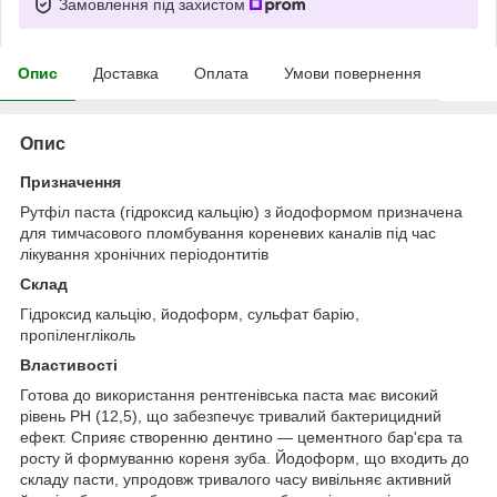
Замовлення під захистом
Опис
Доставка
Оплата
Умови повернення
Опис
Призначення
Рутфіл паста (гідроксид кальцію) з йодоформом призначена
для тимчасового пломбування кореневих каналів під час
лікування хронічних періодонтитів
Склад
Гідроксид кальцію, йодоформ, сульфат барію,
пропіленгліколь
Властивості
Готова до використання рентгенівська паста має високий
рівень PH (12,5), що забезпечує тривалий бактерицидний
ефект. Сприяє створенню дентино — цементного бар'єра та
росту й формуванню кореня зуба. Йодоформ, що входить до
складу пасти, упродовж тривалого часу вивільняє активний