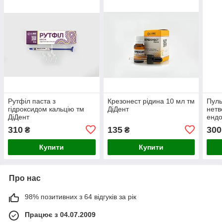
Рутфіл паста з
Крезонест рідина 10 мл тм
Пуль
гідроксидом кальцію тм
ДіДент
нетв
ДіДент
ендо
310
135
300
₴
₴
Купити
Купити
Про нас
98% позитивних з 64 відгуків за рік
Працює з 04.07.2009