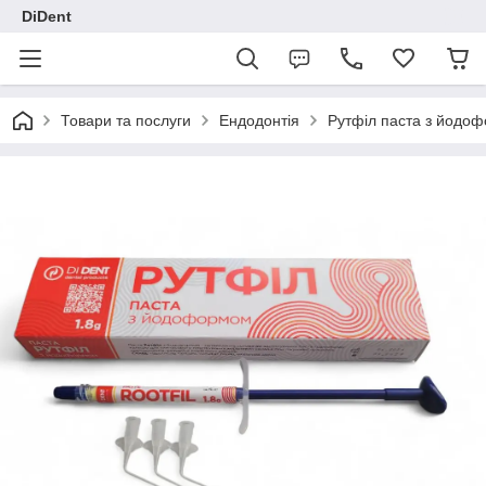
DiDent
Товари та послуги
Ендодонтія
Рутфіл паста з йодоф