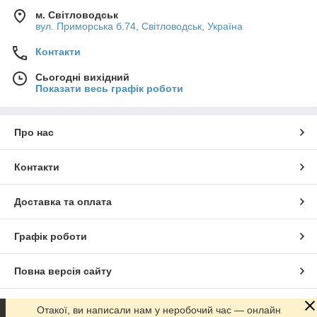
м. Світловодськ
вул. Приморська б.74, Світловодськ, Україна
Контакти
Сьогодні вихідний
Показати весь графік роботи
Про нас
Контакти
Доставка та оплата
Графік роботи
Повна версія сайту
Сайт створено на маркетплейсі
Prom.ua
Отакої, ви написали нам у неробочий час — онлайн