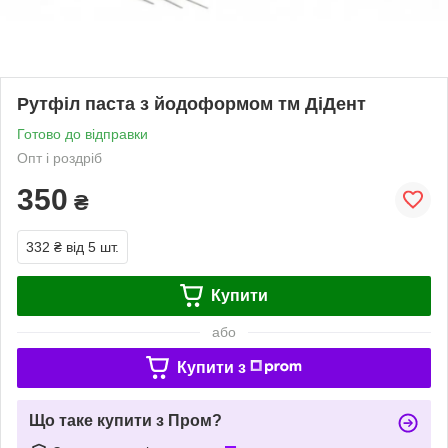
Рутфіл паста з йодоформом тм ДіДент
Готово до відправки
Опт і роздріб
350
₴
332 ₴
від 5 шт.
Купити
або
Купити з
Що таке купити з Пром?