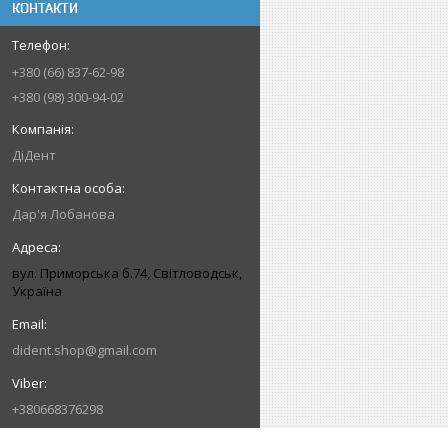
КОНТАКТИ
+380 (66) 837-62-98
+380 (98) 300-94-02
ДіДент
Дар'я Лобанова
вул. Приморська б.74, Світловодськ,
Україна
dident.shop@gmail.com
+380668376298