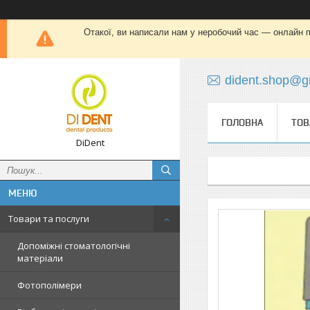
Отакої, ви написали нам у неробочий час — онлайн пі
dident.shop@g
ГОЛОВНА
ТОВ
DiDent
Товари та послуги
Допоміжні стоматологічні
матеріали
Фотополімери