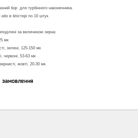
зний бор для турбінного наконечника.
або в блістері по 10 штук.
зподілені за величиною зерна:
25 мк
ті, зелені, 125-150 мк
, червоні, 53-63 мк
зернисті, жовті, 20-30 мк
я замовлення