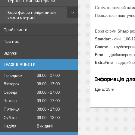
Терапевтичні матеріали
Стоматологічний алма
Бори фрези поліри диски
Продається поштучно 
клини матриці
Прайс-листи
Бори фірми
Sharp
ро
Standart
- сині, 106-1
Про нас
Coarse
— грубозернис
Відгуки
Fine
— дрібнозернисті
ExtraFine
- наддрібно
ГРАФІК РОБОТИ
Понеділок
08:00
17:00
Інформація дл
Вівторок
08:00
17:00
Ціна:
25 ₴
Середа
08:00
17:00
Четвер
09:00
17:00
Пʼятниця
08:00
17:00
Субота
09:00
13:00
Неділя
Вихідний