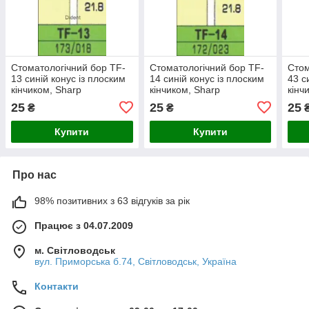
Стоматологічний бор TF-
Стоматологічний бор TF-
Стом
13 синій конус із плоским
14 синій конус із плоским
43 с
кінчиком, Sharp
кінчиком, Sharp
кінч
25
25
25
₴
₴
Купити
Купити
Про нас
98% позитивних з 63 відгуків за рік
Працює з 04.07.2009
м. Світловодськ
вул. Приморська б.74, Світловодськ, Україна
Контакти