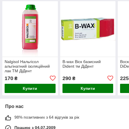
Nalgisol Нальгісол
B-wax Віск базисний
Воск
альгінатний ізоляційний
Dident тм ДіДент
DiDe
лак ТМ ДіДент
170
290
225
₴
₴
Купити
Купити
Про нас
98% позитивних з 64 відгуків за рік
Працює з 04.07.2009