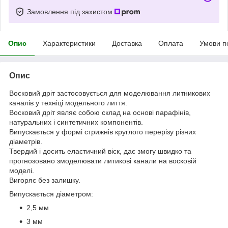
Замовлення під захистом
Опис
Характеристики
Доставка
Оплата
Умови п
Опис
Восковий дріт застосовується для моделювання литникових
каналів у техніці модельного лиття.
Восковий дріт являє собою склад на основі парафінів,
натуральних і синтетичних компонентів.
Випускається у формі стрижнів круглого перерізу різних
діаметрів.
Твердий і досить еластичний віск, дає змогу швидко та
прогнозовано змоделювати литикові канали на восковій
моделі.
Вигоряє без залишку.
Випускається діаметром:
2,5 мм
3 мм