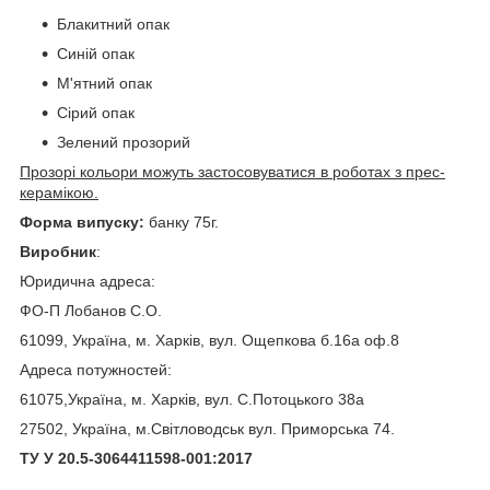
Блакитний опак
Синій опак
М'ятний опак
Сірий опак
Зелений прозорий
Прозорі кольори можуть застосовуватися в роботах з прес-
керамікою.
Форма випуску:
банку 75г.
Виробник
:
Юридична адреса:
ФО-П Лобанов С.О.
61099, Україна, м. Харків, вул. Ощепкова б.16а оф.8
Адреса потужностей:
61075,Україна, м. Харків, вул. С.Потоцького 38а
27502, Україна, м.Світловодськ вул. Приморська 74.
ТУ У 20.5-3064411598-001:2017