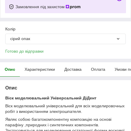
Замовлення під захистом
Колір
сірий опак
Готово до відправки
Опис
Характеристики
Доставка
Оплата
Умови п
Опис
Віск моделювальний Універсальний ДіДент
Віск моделювальний універсальний для всіх моделировочных
робіт з використанням электрошпателя.
Являє собою багатокомпонентну композицію на основі
парафіну ,природних і синтетичних компонентів.
Застосовується для моделювання остаточної форми воскової