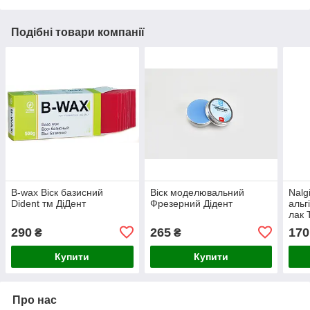
Подібні товари компанії
B-wax Віск базисний
Віск моделювальний
Nalg
Dident тм ДіДент
Фрезерний Дідент
альг
лак 
290
265
170
₴
₴
Купити
Купити
Про нас