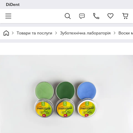
DiDent
Товари та послуги
Зуботехнічна лабораторія
Воски 