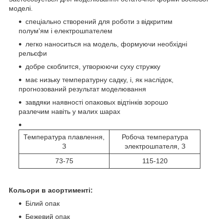
моделі.
спеціально створений для роботи з відкритим
полум'ям і електрошпателем
легко наноситься на модель, формуючи необхідні
рельєфи
добре скоблится, утворюючи суху стружку
має низьку температурну садку, і, як наслідок,
прогнозований результат моделювання
завдяки наявності опаковых відтінків зорошо
разлечим навіть у малих шарах
Температура плавлення,
Робоча температура
З
электрошпателя, З
73-75
115-120
Кольори в асортименті:
Білий опак
Бежевий опак