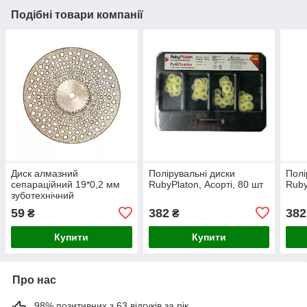
Подібні товари компанії
Диск алмазний
Полірувальні диски
Полі
сепараційний 19*0,2 мм
RubyPlaton, Асорті, 80 шт
Ruby
зуботехнічний
59
382
382
₴
₴
Купити
Купити
Про нас
98% позитивних з 63 відгуків за рік