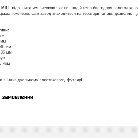
 MILL
відрізняються високою якістю і надійністю благодоря налагоджено
ецьких інженерів. Сам завод знаходиться на території Китаю, дозволяє п
тики:
 мм
 мм
 40 мм
.35 мм
нус
46 мкм
а в індивідуальному пластиковому футлярі.
я замовлення