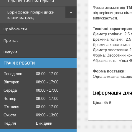
Терапевтичні матеріали
Фрези алмазні від
ТМ
Бори фрези поліри диски
під керівництвом нім
клини матриці
випускається.
Прайс-листи
Технічні характерис
Діаметр голівки: 2.5
Довжина голівки: 2.5
Про нас
Довжина хвостовика:
Діаметр хвостовика 2
Відгуки
Форма: Зворотний ко
Абразивність: м'яка 
ГРАФІК РОБОТИ
Форма поставки:
Понеділок
08:00
17:00
Одна алмазна насадк
Вівторок
08:00
17:00
Середа
08:00
17:00
Інформація дл
Четвер
09:00
17:00
Ціна:
45 ₴
Пʼятниця
08:00
17:00
Субота
09:00
13:00
Неділя
Вихідний