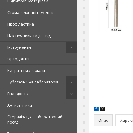
Відбиткові матеріали
Стоматологічні цементи
Профілактика
Накінечники та догляд
Інструменти
Ортодонтія
Витратні матеріали
Зуботехнічна лабораторія
Ендодонтія
Антисептики
Стерилізація і лабораторний
Опис
Харак
посуд