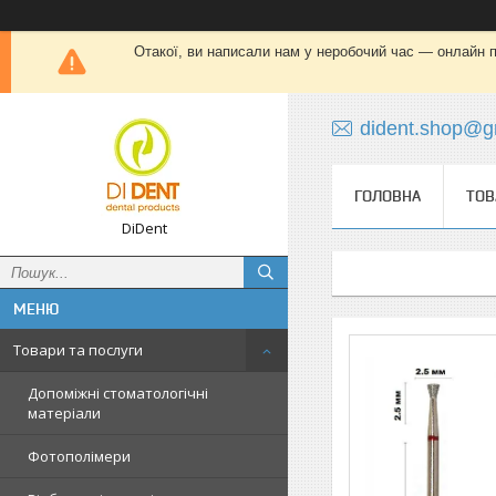
Отакої, ви написали нам у неробочий час — онлайн пі
dident.shop@g
ГОЛОВНА
ТОВ
DiDent
Товари та послуги
Допоміжні стоматологічні
матеріали
Фотополімери