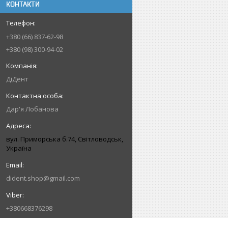
КОНТАКТИ
+380 (66) 837-62-98
+380 (98) 300-94-02
ДіДент
Дар'я Лобанова
вул. Приморська б.74, Світловодськ,
Україна
dident.shop@gmail.com
+380668376298