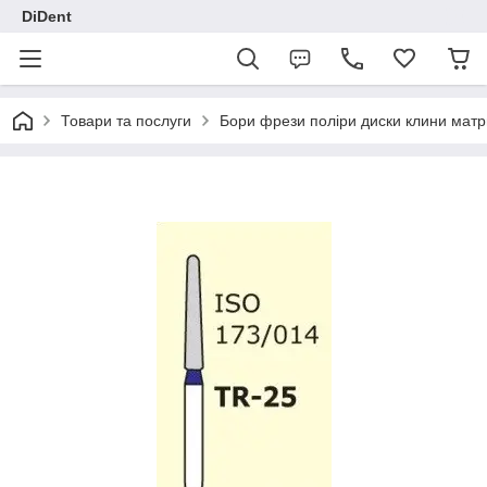
DiDent
Товари та послуги
Бори фрези поліри диски клини матр