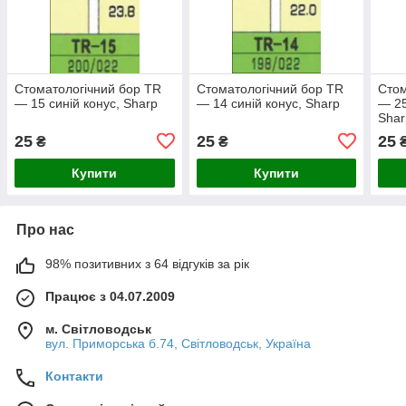
Стоматологічний бор TR
Стоматологічний бор TR
Стом
— 15 синій конус, Sharp
— 14 синій конус, Sharp
— 25
Shar
25
25
25
₴
₴
Купити
Купити
Про нас
98% позитивних з 64 відгуків за рік
Працює з 04.07.2009
м. Світловодськ
вул. Приморська б.74, Світловодськ, Україна
Контакти