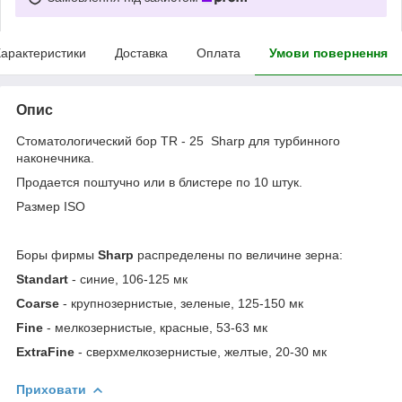
арактеристики
Доставка
Оплата
Умови повернення
Опис
Стоматологический бор TR - 25 Sharp для турбинного
наконечника.
Продается поштучно или в блистере по 10 штук.
Размер ISO
Боры фирмы
Sharp
распределены по величине зерна:
Standart
- синие, 106-125 мк
Coarse
- крупнозернистые, зеленые, 125-150 мк
Fine
- мелкозернистые, красные, 53-63 мк
ExtraFine
- сверхмелкозернистые, желтые, 20-30 мк
Приховати