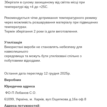
Зберігати в сухому захищеному від світла місці при
температурі від +4 до +25С.
Рекомендується чітке дотримання температурного режиму
через можливість розшарування матеріалу при підвищених
температурах.
Термін зберігання 2 роки із дати виготовлення.
Утилізація
Використані вироби не становлять небезпеку для
навколишнього
середовища та можуть бути утилізовані спільно з
побутовими відходами.
Остання дата перегляду 12 грудня 2025р.
Виробник
Юридична адреса
ФО-П Лобанов С.О.
61099, Україна, м. Харків, вул.Ощепкова д.16а оф.8
Адреса потужностей
: