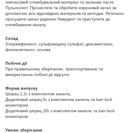
тимчасовий пломбувальний матеріал та залишки пасти
Пульпосепт. Прочистити та обробити кореневий катал за
допомогою всіх відповідних матеріалів та методик. Ретельно
просушити канал рідиною Навудент та приступити до
пломбування каналу.
Склад
Хлорамфенікол, сульфаміцину сульфат, дексаметазон,
феноксіетанол, основа.
Побічні дії
При правильному зберіганню, транспортванню та
використанню побічні дії відсутні.
Форма випуску
Шприц 1,2г з комплектом канюль;
Додатковий шприц 5г з комплектом канюль та luer-lock
конектором;
Додатковий шприц 10г з комплектом канюль та luer-lock
конектором.
Умови зберігання