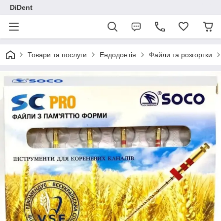
DiDent
Товари та послуги
Ендодонтія
Файли та розгортки