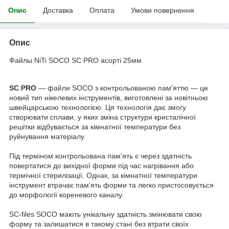
Опис
Доставка
Оплата
Умови повернення
Опис
Файлы NiTi SOCO SC PRO асорті 25мм
SC PRO
— файли SOCO з контрольованою пам'яттю — це
новий тип нікелевих інструментів, виготовлені за новітньою
швейцарською технологією. Ця технологія дає змогу
створювати сплави, у яких зміна структури кристалічної
решітки відбувається за кімнатної температури без
руйнування матеріалу.
Під терміном контрольована пам'ять є через здатність
повертатися до вихідної форми під час нагрівання або
термічної стерилізації. Однак, за кімнатної температури
інструмент втрачає пам'ять форми та легко пристосовується
до морфології кореневого каналу.
SC-files SOCO мають унікальну здатність змінювати свою
форму та залишатися в такому стані без втрати своїх