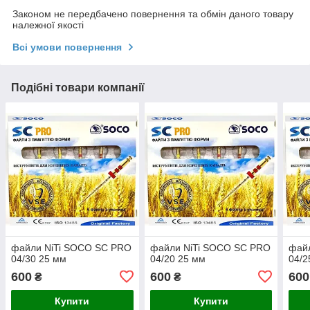
Законом не передбачено повернення та обмін даного товару
належної якості
Всі умови повернення
Подібні товари компанії
файли NiTi SOCO SC PRO
файли NiTi SOCO SC PRO
фай
04/30 25 мм
04/20 25 мм
04/2
600
600
600
₴
₴
Купити
Купити