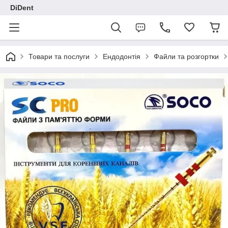
DiDent
Товари та послуги
Ендодонтія
Файли та розгортки