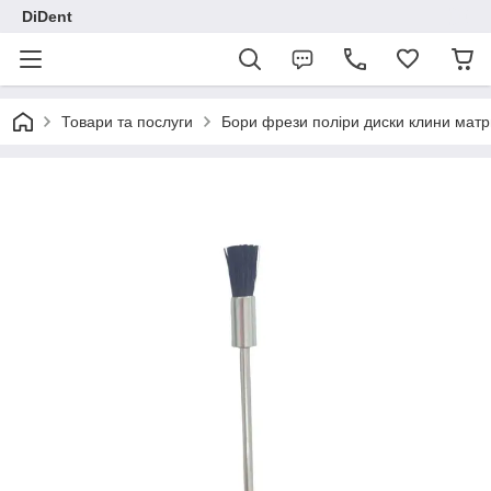
DiDent
Товари та послуги
Бори фрези поліри диски клини матр