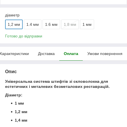
діаметр
1,2 мм
1.4 мм
1.6 мм
1.8 мм
1 мм
Готово до відправки
Характеристики
Доставка
Оплата
Умови повернення
Опис
Універсальна система штифтів зі скловолокна для
естетичних і металевих безметалових реставрацій.
Діаметр
:
1 мм
1,2 мм
1,4 мм