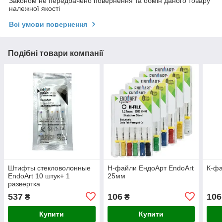
Законом не передбачено повернення та обмін даного товару
належної якості
Всі умови повернення
Подібні товари компанії
Штифты стекловолонные
Н-файли ЕндоАрт EndoArt
К-фа
EndoArt 10 штук+ 1
25мм
развертка
537
106
106
₴
₴
Купити
Купити