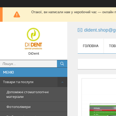
Отакої, ви написали нам у неробочий час — онлайн пі
dident.shop@g
ГОЛОВНА
ТОВ
DiDent
Товари та послуги
Допоміжні стоматологічні
матеріали
Фотополімери