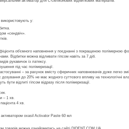
ніверсальний активатор для С-силіконових відбиткових матеріалів.
 використовують у:
битка.
одом «сендвіч».
тків.
фіцієнта об'ємного наповнення у поєднанні з покращеною полімерною фо
нами. Відбитки можна відливати гіпсом навіть за 7 діб.
идів рукавичок із латексу.
ушення під час полімеризації.
стосуванні – за рахунок вмісту сферичних наповнювачів дуже легко змі
 дозування до 20% не має жодного суттєвого впливу на технологічні влас
уть бути відлиті гіпсом відразу після полімеризації.
сек.
и – 1 хв.
 пацієнта 4 хв.
активатором oxasil Activator Paste 60 мл
ом товарів можна ознайомитись на сайті DIDENT.COM.UA