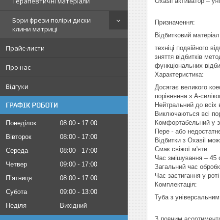
Терапевтичні матеріали
Oxasil активатор – у
Бори фрези поліри диски
Призначення:
клини матриці
Відбитковий матеріал
Прайс-листи
техніці подвійного від
зняття відбитків мет
функціональних відби
Про нас
Характеристика:
Відгуки
Досягає великого кое
порівнянна з А-силіко
ГРАФІК РОБОТИ
Нейтральний до всіх в
Виключаються всі пор
Комфортабельний у за
Понеділок
08:00
17:00
Пере - або недостатнє
Вівторок
08:00
17:00
Відбитки з Oxasil мож
Смак свіжої м'яти.
Середа
08:00
17:00
Час змішування – 45 
Четвер
09:00
17:00
Загальний час обробк
Час застигання у роті
Пʼятниця
08:00
17:00
Комплектація:
Субота
09:00
13:00
Туба з універсальним 
Неділя
Вихідний
З повним асортимент