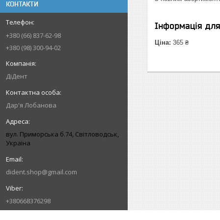
КОНТАКТИ
Інформація дл
+380 (66) 837-62-98
Ціна:
365 ₴
+380 (98) 300-94-02
ДіДент
Дар'я Лобанова
вул. Приморська б.74, Світловодськ,
Україна
dident.shop@gmail.com
+380668376298