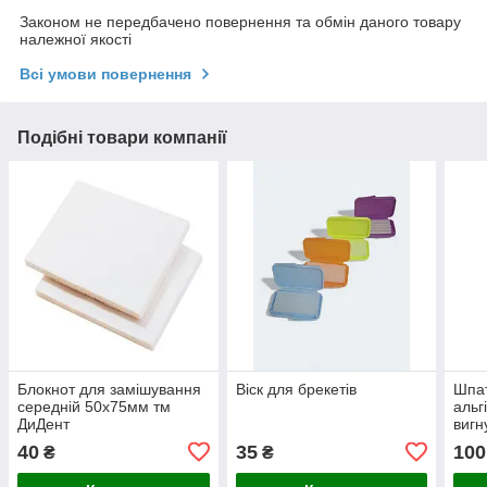
Законом не передбачено повернення та обмін даного товару
належної якості
Всі умови повернення
Подібні товари компанії
Блокнот для замішування
Віск для брекетів
Шпат
середній 50х75мм тм
альг
ДиДент
вигн
40
35
100
₴
₴