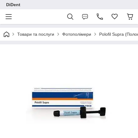
DiDent
Товари та послуги
Фотополімери
Polofil Supra (Пол