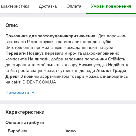
арактеристики
Доставка
Оплата
Умови повернення
Опис
Показання для застосування/призначення:
Для порожнин
всіх класів Реконструкція травмованих передніх зубів
Виготовлення прямих вінірів Накладання шин на зуби
Переваги
Поєднує переваги мікро- та макронаповнених
композитів Не липкий, добре заповнює порожнини Стійкість
до стирання та стабільність кольору Низька усадка Надійна та
стійка реставрація Низька чутливість до води
Аналог Градіа
Дірект
З повним асортиментом товарів можна ознайомитись
на сайті DIDENT.COM.UA
Приховати
Характеристики
Основні атрибути
Виробник
Voco