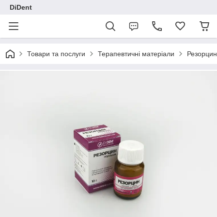
DiDent
Товари та послуги
Терапевтичні матеріали
Резорцин