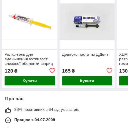
Реліф-гель для
Девітокс паста тм ДіДент
ХЕМ
зменьшення чутливості
ретр
слизової оболонки шприц
гемо
5мл, тм ДіДент
120
165
130
₴
₴
Купити
Купити
Про нас
98% позитивних з 64 відгуків за рік
Працює з 04.07.2009