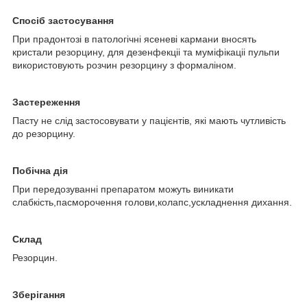
Спосіб застосування
При прадонтозі в патологічні ясеневі кармани вносять
кристали резорцину, для дезенфекціі та муміфікаціі пульпи
використовують розчин резорцину з формаліном.
Застереження
Пасту не слід застосовувати у пацієнтів, які мають чутливість
до резорцину.
Побічна дія
При передозуванні препаратом можуть виникати
слабкість,пасморочення голови,колапс,ускладнення дихання.
Склад
Резорцин.
Зберігання