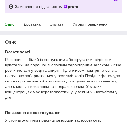
Замовлення під захистом
Опис
Доставка
Оплата
Умови повернення
Опис
Властивості
Резорцин — білий із жовтуватим або сіруватим відтінком
кристалічний порошок зі слабким характерним запахом. Легко
розчиняється у воді та спирті. Під впливом повітря та світла
поступово забарвлюється у рожевий колір.Похідне фенолу,за
силою противомікробного впливу поступається останньому,
але є меньш токсичним та подразнюючим. У малих
концентраціях має кератопластичну, у великих - каталітичну
дію.
Показання до застосування
У стоматологічній практиці резорцин застосовуютьс