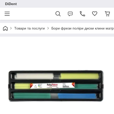
DiDent
Товари та послуги
Бори фрези поліри диски клини матр