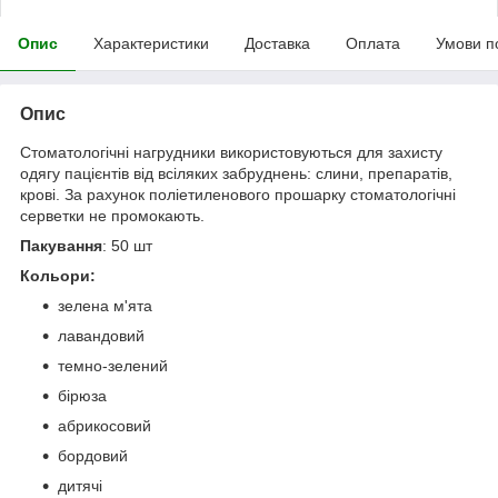
Опис
Характеристики
Доставка
Оплата
Умови п
Опис
Стоматологічні нагрудники використовуються для захисту
одягу пацієнтів від всіляких забруднень: слини, препаратів,
крові. За рахунок поліетиленового прошарку стоматологічні
серветки не промокають.
Пакування
: 50 шт
Кольори:
зелена м'ята
лавандовий
темно-зелений
бірюза
абрикосовий
бордовий
дитячі