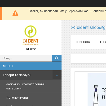
Отакої, ви написали нам у неробочий час — онлайн пі
dident.shop@g
ГОЛОВНА
ТОВ
DiDent
Товари та послуги
Допоміжні стоматологічні
матеріали
Фотополімери