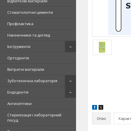
Відбиткові матеріали
Стоматологічні цементи
Профілактика
Накінечники та догляд
Інструменти
Ортодонтія
Витратні матеріали
Зуботехнічна лабораторія
Ендодонтія
Антисептики
Стерилізація і лабораторний
Опис
Харак
посуд