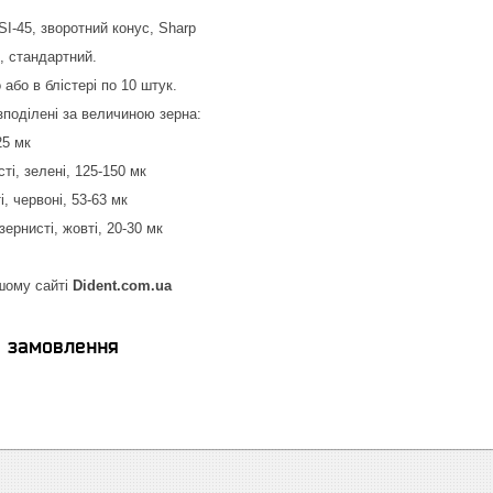
SI-45, зворотний конус, Sharp
й, стандартний.
або в блістері по 10 штук.
зподілені за величиною зерна:
25 мк
ті, зелені, 125-150 мк
, червоні, 53-63 мк
зернисті, жовті, 20-30 мк
шому сайті
Dident.com.ua
я замовлення