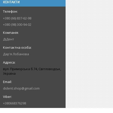
КОНТАКТИ
+380 (66) 837-62-98
+380 (98) 300-94-02
ДіДент
Дар'я Лобанова
вул. Приморська б.74, Світловодськ,
Україна
dident.shop@gmail.com
+380668376298