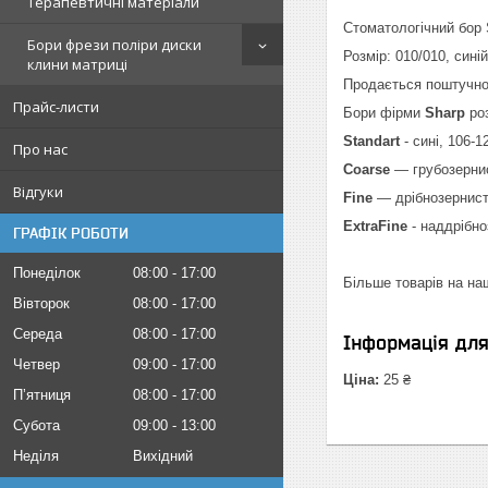
Терапевтичні матеріали
Стоматологічний бор 
Бори фрези поліри диски
Розмір: 010/010, сині
клини матриці
Продається поштучно 
Прайс-листи
Бори фірми
Sharp
ро
Standart
- сині, 106-1
Про нас
Coarse
— грубозернис
Відгуки
Fine
— дрібнозернисті
ExtraFine
- наддрібно
ГРАФІК РОБОТИ
Понеділок
08:00
17:00
Більше товарів на на
Вівторок
08:00
17:00
Середа
08:00
17:00
Інформація дл
Четвер
09:00
17:00
Ціна:
25 ₴
Пʼятниця
08:00
17:00
Субота
09:00
13:00
Неділя
Вихідний