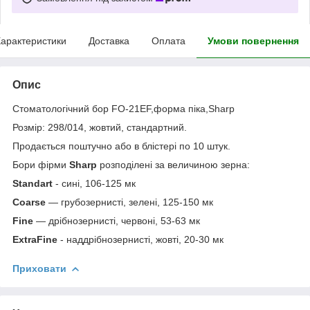
арактеристики
Доставка
Оплата
Умови повернення
Опис
Стоматологічний бор FO-21EF,форма піка,Sharp
Розмір: 298/014, жовтий, стандартний.
Продається поштучно або в блістері по 10 штук.
Бори фірми
Sharp
розподілені за величиною зерна:
Standart
- сині, 106-125 мк
Coarse
— грубозернисті, зелені, 125-150 мк
Fine
— дрібнозернисті, червоні, 53-63 мк
ExtraFine
- наддрібнозернисті, жовті, 20-30 мк
Приховати