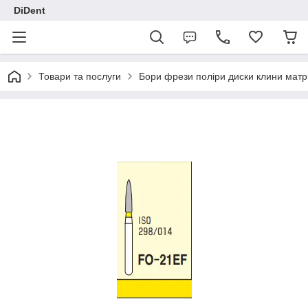
DiDent
Товари та послуги
Бори фрези поліри диски клини матр