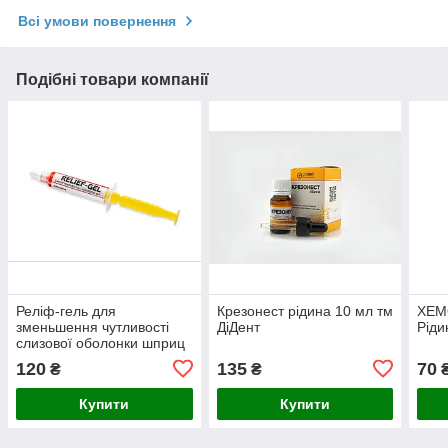
Всі умови повернення
Подібні товари компанії
Реліф-гель для
Крезонест рідина 10 мл тм
ХЕМ
зменьшення чутливості
ДіДент
Ріди
слизової оболонки шприц
5мл, тм ДіДент
120
135
70
₴
₴
Купити
Купити