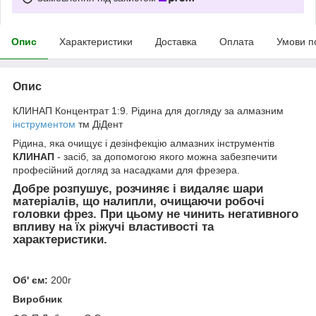
Опис
Характеристики
Доставка
Оплата
Умови п
Опис
КЛИНАП Концентрат 1:9. Рідина для догляду за алмазним
інструментом
тм ДіДент
Рідина, яка очищує і дезінфекцію алмазних інструментів
КЛИНАП
- засіб, за допомогою якого можна забезпечити
професійний догляд за насадками для фрезера.
Добре розпушує, розчиняє і видаляє шари
матеріалів, що налипли, очищаючи робочі
головки фрез. При цьому не чинить негативного
впливу на їх ріжучі властивості та
характеристики.
Об' єм:
200г
Виробник