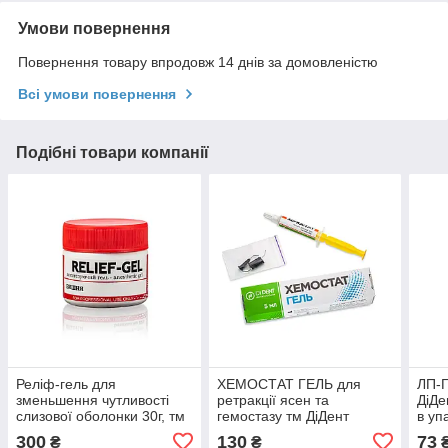
Умови повернення
Повернення товару впродовж 14 днів за домовленістю
Всі умови повернення
Подібні товари компанії
Реліф-гель для
ХЕМОСТАТ ГЕЛЬ для
ЛП-Г
зменьшення чутливості
ретракції ясен та
ДіДе
слизової оболонки 30г, тм
гемостазу тм ДіДент
в уп
ДіДент
300
130
73
₴
₴