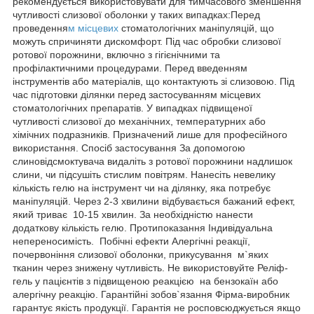
рекомендується використовувати для тимчасового зменшення
чутливості слизової оболонки у таких випадках:Перед
проведення
м місцевих
стоматологічних маніпуляцій, що
можуть спричиняти дискомфорт. Під час обробки слизової
ротової порожнини, включно з гігієнічними та
профілактичними процедурами. Перед введенням
інструментів або матеріалів, що контактують зі слизовою. Під
час підготовки ділянки перед застосуванням місцевих
стоматологічних препаратів. У випадках підвищеної
чутливості слизової до механічних, температурних або
хімічних подразників. Призначений лише для професійного
використання. Спосіб застосування За допомогою
слиновідсмоктувача видаліть з ротової порожнини надлишок
слини, чи підсушіть стислим повітрям. Нанесіть невелику
кількість гелю на інструмент чи на ділянку, яка потребує
маніпуляцій. Через 2-3 хвилини відбувається бажаний ефект,
який триває 10-15 хвилин. За необхідністю нанести
додаткову кількість гелю. Протипоказання Індивідуальна
непереносимість. Побічні ефекти Алергічні реакції,
почервоніння слизової оболонки, прикусування м`яких
тканин через знижену чутливість. Не використовуйте Реліф-
гель у пацієнтів з підвищеною реакцією на бензокаїн або
алергічну реакцію. Гарантійні зобов`язання Фірма-виробник
гарантує якість продукції. Гарантія не росповсюджується якщо