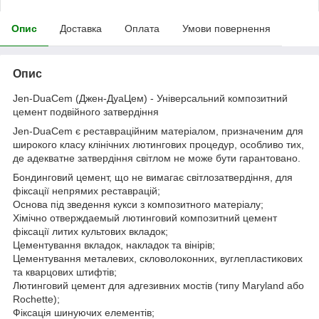
Опис
Доставка
Оплата
Умови повернення
Опис
Jen-DuaCem (Джен-ДуаЦем) - Універсальний композитний
цемент подвійного затвердіння
Jen-DuaCem є реставраційним матеріалом, призначеним для
широкого класу клінічних лютингових процедур, особливо тих,
де адекватне затвердіння світлом не може бути гарантовано.
Бондинговий цемент, що не вимагає світлозатвердіння, для
фіксації непрямих реставрацій;
Основа під зведення кукси з композитного матеріалу;
Хімічно отверждаемый лютинговий композитний цемент
фіксації литих культових вкладок;
Цементування вкладок, накладок та вінірів;
Цементування металевих, скловолоконних, вуглепластикових
та кварцових штифтів;
Лютинговий цемент для адгезивних мостів (типу Maryland або
Rochette);
Фіксація шинуючих елементів;