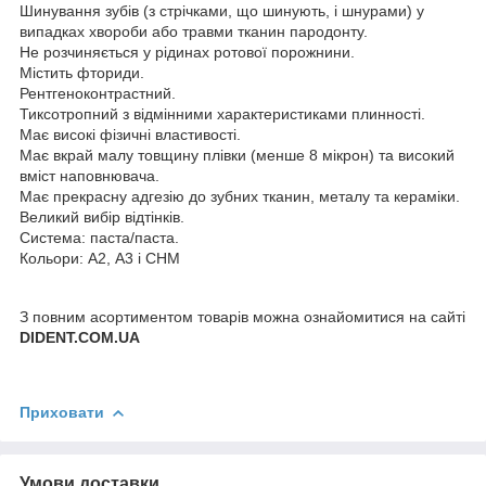
Шинування зубів (з стрічками, що шинують, і шнурами) у
випадках хвороби або травми тканин пародонту.
Не розчиняється у рідинах ротової порожнини.
Містить фториди.
Рентгеноконтрастний.
Тиксотропний з відмінними характеристиками плинності.
Має високі фізичні властивості.
Має вкрай малу товщину плівки (менше 8 мікрон) та високий
вміст наповнювача.
Має прекрасну адгезію до зубних тканин, металу та кераміки.
Великий вибір відтінків.
Система: паста/паста.
Кольори: А2, А3 і СНМ
З повним асортиментом товарів можна ознайомитися на сайті
DIDENT.COM.UA
Приховати
Умови доставки