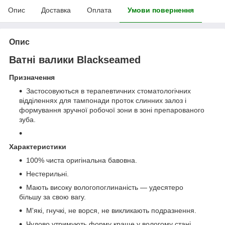
Опис
Доставка
Оплата
Умови повернення
Опис
Ватні валики Blackseamed
Призначення
Застосовуються в терапевтичних стоматологічних
відділеннях для тампонади проток слинних залоз і
формування зручної робочої зони в зоні препарованого
зуба.
Характеристики
100% чиста оригінальна бавовна.
Нестерильні.
Мають високу вологопоглинаність — удесятеро
більшу за свою вагу.
М'які, гнучкі, не ворся, не викликають подразнення.
Чудово утримують форму краще у вологому стані.