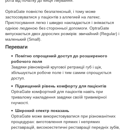
рота від початку до кінця лікування.
OptraGate повністю безлатексный, і тому може
застосовуватися у пацієнтів з аллегией на латекс.
Пристосування легко і швидко накладається і знімається
однією людиною без сторонньої допомоги. OptraGate
випускається двох дорослих розмірів: звичайний (Regular) і
маленький (Small).
Переваги
Помітно спрощений доступ до розширеного
робочого поля
Завдяки рівномірній кругової ретракції губ і щік,
збільшується робоче поле і тим самим спрощується
доступ.
Підвищений рівень комфорту для пацієнтів
OptraGate комфортний для пацієнтів навіть при
тривалому накладення завдяки своїй тривимірної
гнучкості.
Широкий спектр показань
OptraGate може використовуватися при різноманітних
процедурах: виготовлення прямих і непрямих
реставрацій, високоестетичні реставрації передніх зубів,