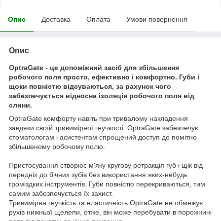
Опис
Доставка
Оплата
Умови повернення
Опис
OptraGate - це допоміжний засіб для збільшення
робочого поля просто, ефективно і комфортно. Губи і
щоки повністю відсуваються, за рахунок чого
забезпечується відносна ізоляція робочого поля від
слини.
OptraGate комфорту навіть при тривалому накладення
завдяки своїй тривимірної гнучкості. OptraGate забезпечує
стоматологам і асистентам спрощений доступ до помітно
збільшеному робочому полю.
Пристосування створює м'яку кругову ретракція губ і щік від
передніх до бічних зубів без використання яких-небудь
громіздких інструментів. Губи повністю перекриваються, тим
самим забезпечується їх захист.
Тривимірна гнучкість та еластичність OptraGate не обмежує
рухів нижньої щелепи, отже, він може перебувати в порожнині