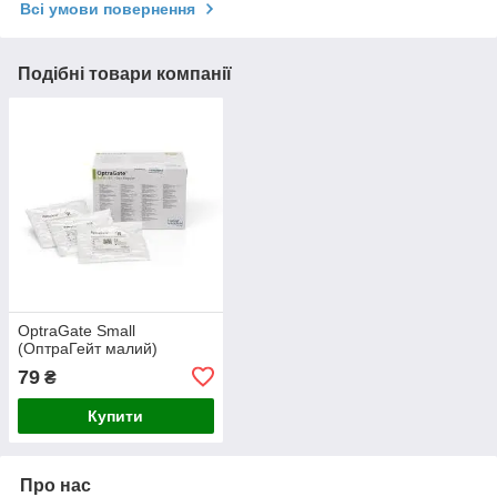
Всі умови повернення
Подібні товари компанії
OptraGate Small
(ОптраГейт малий)
79
₴
Купити
Про нас