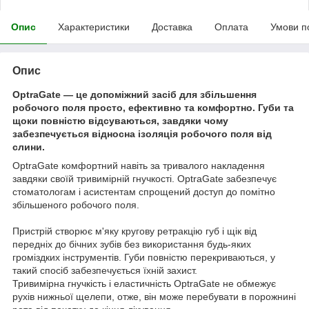
Опис
Характеристики
Доставка
Оплата
Умови п
Опис
OptraGate — це допоміжний засіб для збільшення
робочого поля просто, ефективно та комфортно. Губи та
щоки повністю відсуваються, завдяки чому
забезпечується відносна ізоляція робочого поля від
слини.
OptraGate комфортний навіть за тривалого накладення
завдяки своїй тривимірній гнучкості. OptraGate забезпечує
стоматологам і асистентам спрощений доступ до помітно
збільшеного робочого поля.
Пристрій створює м'яку кругову ретракцію губ і щік від
передніх до бічних зубів без використання будь-яких
громіздких інструментів. Губи повністю перекриваються, у
такий спосіб забезпечується їхній захист.
Тривимірна гнучкість і еластичність OptraGate не обмежує
рухів нижньої щелепи, отже, він може перебувати в порожнині