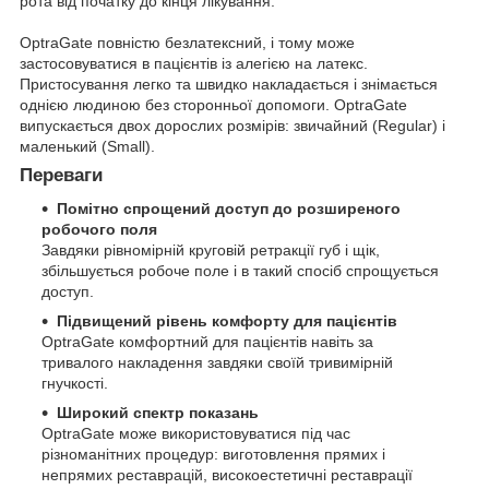
рота від початку до кінця лікування.
OptraGate повністю безлатексний, і тому може
застосовуватися в пацієнтів із алегією на латекс.
Пристосування легко та швидко накладається і знімається
однією людиною без сторонньої допомоги. OptraGate
випускається двох дорослих розмірів: звичайний (Regular) і
маленький (Small).
Переваги
Помітно спрощений доступ до розширеного
робочого поля
Завдяки рівномірній круговій ретракції губ і щік,
збільшується робоче поле і в такий спосіб спрощується
доступ.
Підвищений рівень комфорту для пацієнтів
OptraGate комфортний для пацієнтів навіть за
тривалого накладення завдяки своїй тривимірній
гнучкості.
Широкий спектр показань
OptraGate може використовуватися під час
різноманітних процедур: виготовлення прямих і
непрямих реставрацій, високоестетичні реставрації