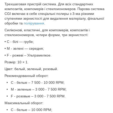
Трехшаговая пристрій система. Для всіх стандартних
композитів, компомерів і стеклоиономеров. Парова система
CGI включає в себе спеціальні полиры з 3-ма різними
ступенями зернистості для видалення матеріалу, фінальної
обробки та
полірування
.
Силіконові, еластичні, для компомерів, композитів і
стеклоиономеров, чотири форми, три зернистості:
• C - білі — грубе;
• M - зелені — середня;
• F - рожеві – Ультрамелкое.
Розмір: 10 × 1.
Цвет: белый, зеленый, розовый.
Рекомендованный оборот:
• C - белые – 7 500 - 10 000 RPM;
• M - зеленые – 3 000 - 7 500 RPM;
• F - розовые – 3 000 - 7 500 RPM.
Максимальный оборот:
• C - белые – 10 000 RPM;