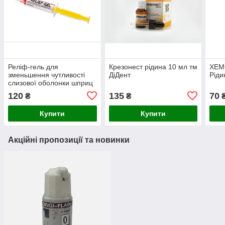
Реліф-гель для
Крезонест рідина 10 мл тм
ХЕМ
зменьшення чутливості
ДіДент
Ріди
слизової оболонки шприц
5мл, тм ДіДент
120
135
70
₴
₴
Купити
Купити
Акційні пропозиції та новинки