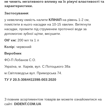
не чинить негативного впливу на їх ріжучі властивості та
характеристики.
Застосування
:
у невеличку ємкість налити
КЛІНАП
на рівень 1-2 см,
помістити в нього насадки на 10-15 хвилин. Витягнути
насадки, промити під струменем проточної води за
допомогою зубної щітки, висушити.
Об' єм:
200 мл та 1 л
Колір:
червоний
Виробник
ФО-П Лобанов С.О.
Україна, м. Харків, вул. С.Потоцького 38а
м.Світловодськ вул. Приморська 74.
ТУ У 20.5-3064411598-003:2020
З повним асортиментом товарів ви можете ознайомитися на
сайті
DIDENT.COM.UA