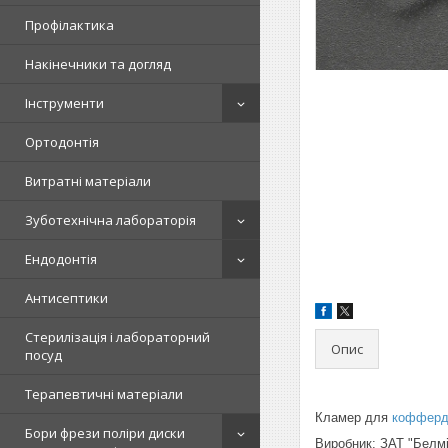
Профілактика
Накінечники та догляд
Інструменти
Ортодонтія
Витратні матеріали
Зуботехнічна лабораторія
Ендодонтія
Антисептики
Стерилізація і лабораторний
Опис
посуд
Терапевтичні матеріали
Кламер для
кофферд
Бори фрези поліри диски
Виробник: ЗАТ "Белмі