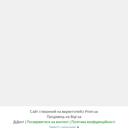
Сайт створений на маркетплейсі
Prom.ua
Продавець на Bigl.ua
ДіДент |
Поскаржитися на контент
|
Політика конфіденційності
Select Language
▼