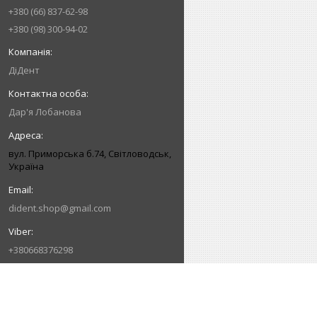
+380 (66) 837-62-98
+380 (98) 300-94-02
ДіДент
Дар'я Лобанова
вул. Приморська б.74, Світловодськ,
Україна
dident.shop@gmail.com
+380668376298